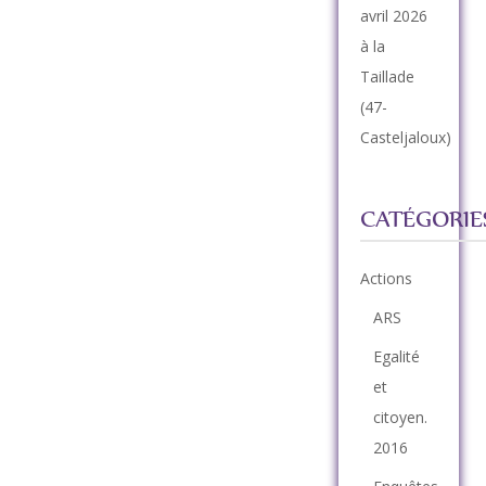
avril 2026
à la
Taillade
(47-
Casteljaloux)
CATÉGORIE
Actions
ARS
Egalité
et
citoyen.
2016