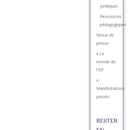
juridiques
Ressources
pédagogiques
Revue de
presse
x Le
monde de
l'IEF
x
Manifestations
passés
RESTER
EN