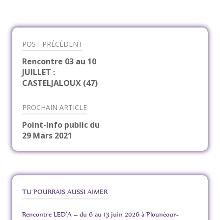
POST PRÉCÉDENT
Navigation
Rencontre 03 au 10
JUILLET :
de
CASTELJALOUX (47)
l’article
PROCHAIN ARTICLE
Point-Info public du
29 Mars 2021
TU POURRAIS AUSSI AIMER
Rencontre LED’A – du 6 au 13 juin 2026 à Plounéour-