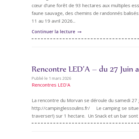
cœur d’une forêt de 93 hectares aux multiples es
Plounéour-
faune sauvage, des chemins de randonnés balisés,
Brignogan-
11 au 19 avril 2026...
Plages
(29
"Rencontre
Continuer la lecture
–
LED’A
Finistère)"
–
du
11
Rencontre LED’A – du 27 Juin a
au
19
1 mars 2026
Rencontres LED'A
avril
2026
La rencontre du Morvan se déroule du samedi 27 Ju
à
http://campinglessoulins.fr/ Le camping se situe 
la
traverser!) sur 1 hectare. Un Snack et un bar sont
Taillade
(47-
Casteljaloux)"