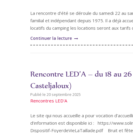
2026,
à
La rencontre d’été se déroule du samedi 22 au sa
Vieure
familial et indépendant depuis 1975. Il a déjà accu
(03-
locatifs du camping les locations seront aux tarifs d
Allier)"
"La
Continuer la lecture
grande
RENCONTRE
d’été
LED’A,
Rencontre LED’A – du 18 au 26 
Août
2026
Casteljaloux)
dans
20 septembre 2025
les
Rencontres LED'A
Cévènnes
(30-
Le site qui nous accueille a pour vocation d’accueil
Gard)"
d’information est disponible ici : https://www.so
Dispositif-FoyerdeVieLaTaillade.pdf Bruit et fê