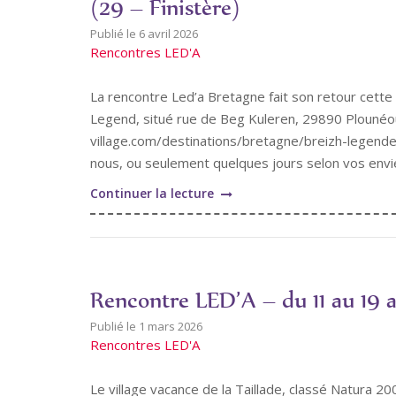
(29 – Finistère)
6 avril 2026
Rencontres LED'A
La rencontre Led’a Bretagne fait son retour cette 
Legend, situé rue de Beg Kuleren, 29890 Plouné
village.com/destinations/bretagne/breizh-legendes
nous, ou seulement quelques jours selon vos envies
"Rencontre
Continuer la lecture
LED’A
–
du
6
Rencontre LED’A – du 11 au 19 av
au
13
1 mars 2026
Rencontres LED'A
juin
2026
Le village vacance de la Taillade, classé Natura 20
à