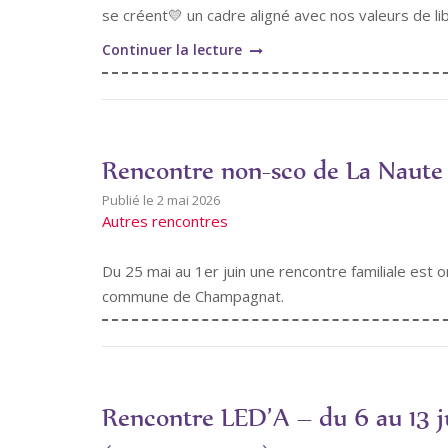
se créent💛 un cadre aligné avec nos valeurs de lib
"Festival
Continuer la lecture
Enfance
et
liberté
du
Rencontre non-sco de La Naute
6
au
2 mai 2026
Autres rencontres
10
juillet
Du 25 mai au 1er juin une rencontre familiale est 
(Enfance
commune de Champagnat.
libre
et
Eudec)
–
Bruailles
Rencontre LED’A – du 6 au 13 j
(71)"