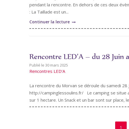
pendant la rencontre. En dehors de ces deux évè
: La Taillade est un...
"Rencontre
Continuer la lecture
LED’A
–
du
18
Rencontre LED’A – du 28 Juin a
au
26
30 mars 2025
Rencontres LED'A
Octobre
2025
La rencontre du Morvan se déroule du samedi 28 Ju
à
http://campinglessoulins.fr/ Le camping se situe 
la
sur 1 hectare. Un Snack et un bar sont sur place, 
Taillade
(47-
Casteljaloux)"
1