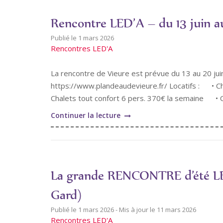
Rencontre LED’A – du 13 juin au
1 mars 2026
Rencontres LED'A
La rencontre de Vieure est prévue du 13 au 20 juin 
https://www.plandeaudevieure.fr/ Locatifs : • C
Chalets tout confort 6 pers. 370€ la semaine • Ca
"Rencontre
Continuer la lecture
LED’A
–
du
13
La grande RENCONTRE d’été LE
juin
au
Gard)
20
1 mars 2026
11 mars 2026
juin
Rencontres LED'A