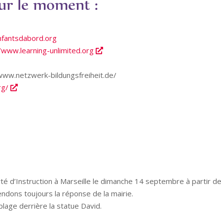
our le moment :
enfantsdabord.org
//www.learning-unlimited.org
www.netzwerk-bildungsfreiheit.de/
rg/
rté d’Instruction à Marseille le dimanche 14 septembre à partir d
endons toujours la réponse de la mairie.
plage derrière la statue David.