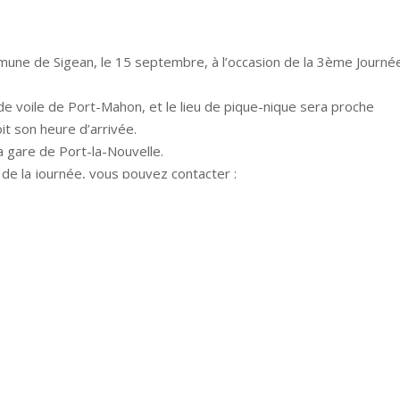
mmune de Sigean, le 15 septembre, à l’occasion de la 3ème Journé
de voile de Port-Mahon, et le lieu de pique-nique sera proche
t son heure d’arrivée.
la gare de Port-la-Nouvelle.
 de la journée, vous pouvez contacter :
mbre (ou dans la semaine pour certains lieux). Pour voir les
liquant ci-dessous :
JIPLI
PROCHAIN ARTICLE
L’allocation de rentrée scolaire pour tous les
enfants de 6 à 16 ans !