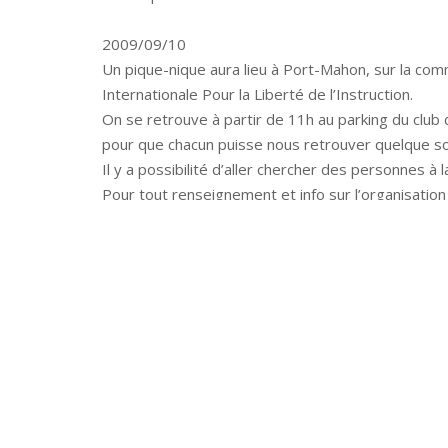
2009/09/10
Un pique-nique aura lieu à Port-Mahon, sur la co
Internationale Pour la Liberté de l’Instruction.
On se retrouve à partir de 11h au parking du club 
pour que chacun puisse nous retrouver quelque soi
Il y a possibilité d’aller chercher des personnes à 
Pour tout renseignement et info sur l’organisation
2009/09/12: La JIPLI 2009 aura lieu mardi 15 septe
rencontres et manifestations consulter le site en c
Navigation