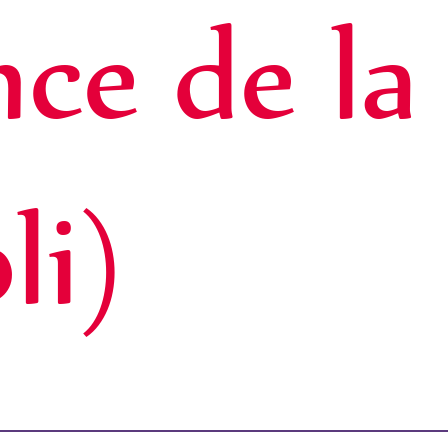
ce de la
li)