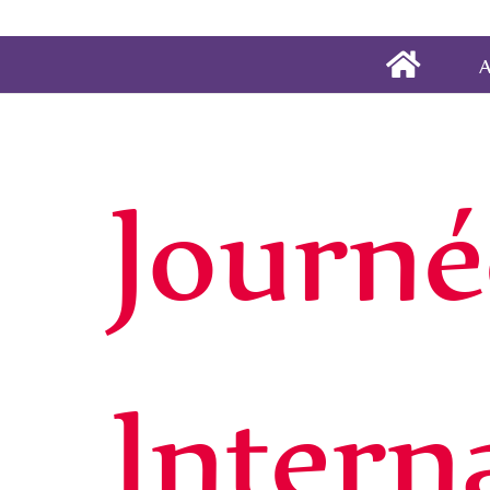
A
Journé
Intern