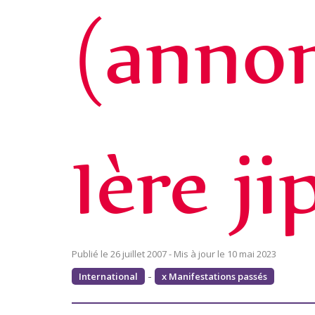
(annon
1ère jip
26 juillet 2007
10 mai 2023
-
International
x Manifestations passés