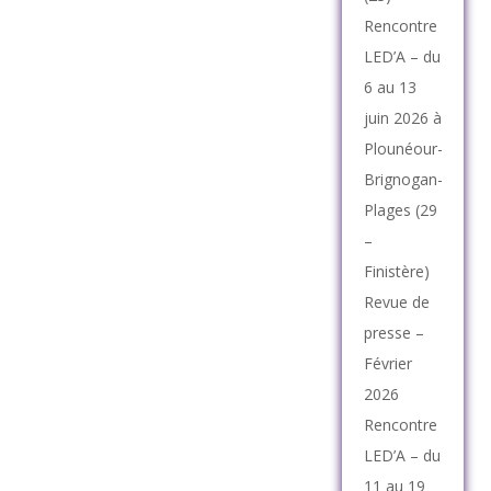
Rencontre
LED’A – du
6 au 13
juin 2026 à
Plounéour-
Brignogan-
Plages (29
–
Finistère)
Revue de
presse –
Février
2026
Rencontre
LED’A – du
11 au 19