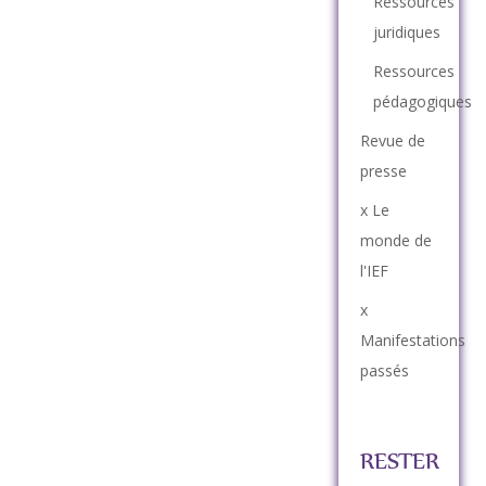
Ressources
juridiques
Ressources
pédagogiques
Revue de
presse
x Le
monde de
l'IEF
x
Manifestations
passés
RESTER