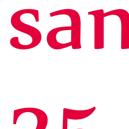
sa
25