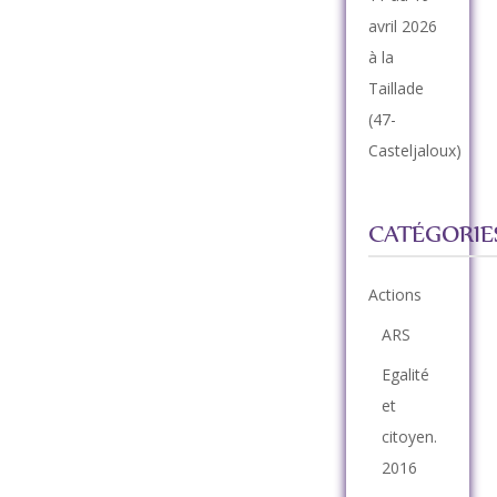
avril 2026
à la
Taillade
(47-
Casteljaloux)
CATÉGORIE
Actions
ARS
Egalité
et
citoyen.
2016