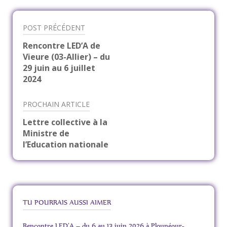
POST PRÉCÉDENT
Navigation
Rencontre LED’A de
Vieure (03-Allier) – du
de
29 juin au 6 juillet
2024
l’article
PROCHAIN ARTICLE
Lettre collective à la
Ministre de
l’Education nationale
TU POURRAIS AUSSI AIMER
Rencontre LED’A – du 6 au 13 juin 2026 à Plounéour-