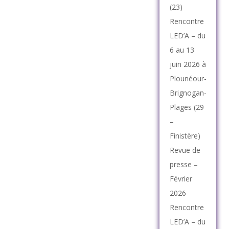
(23)
Rencontre
LED’A – du
6 au 13
juin 2026 à
Plounéour-
Brignogan-
Plages (29
–
Finistère)
Revue de
presse –
Février
2026
Rencontre
LED’A – du