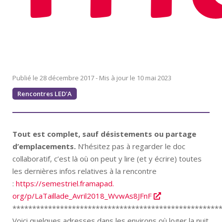
28 décembre 2017
10 mai 2023
Rencontres LED'A
Tout est complet, sauf désistements ou partage
d’emplacements.
N’hésitez pas à regarder le doc
collaboratif, c’est là où on peut y lire (et y écrire) toutes
les dernières infos relatives à la rencontre
:
https://semestriel.framapad.
org/p/LaTaillade_Avril2018_Wvw
As8JFnF
****************************************************
Voici quelques adresses dans les environs où loger la nuit