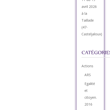
avril 2026
à la
Taillade
(47-
Casteljaloux)
CATÉGORIE
Actions
ARS
Egalité
et
citoyen.
2016