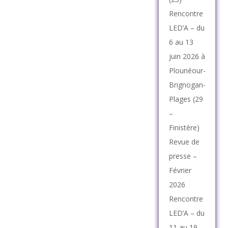
Rencontre
LED’A – du
6 au 13
juin 2026 à
Plounéour-
Brignogan-
Plages (29
–
Finistère)
Revue de
presse –
Février
2026
Rencontre
LED’A – du
11 au 19