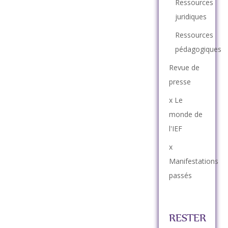
Ressources
juridiques
Ressources
pédagogiques
Revue de
presse
x Le
monde de
l'IEF
x
Manifestations
passés
RESTER