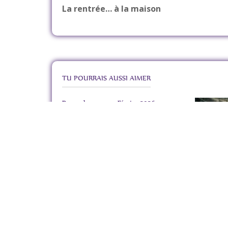
Navigation
La rentrée… à la maison
de
l’article
TU POURRAIS AUSSI AIMER
Revue de presse – Février 2026
20 mars 2026
Revue de p
10 février