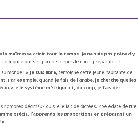
ue la maîtresse criait tout le temps. Je ne suis pas
prête d’y
est éduquée par ses parents depuis le cours préparatoire.
en au monde
:
« Je suis libre,
témoigne cette jeune habitante de
ent. Par exemple, quand je fais de l’arabe, je cherche quelles
découvre le système métrique et, du coup, je fais des
es nombres décimaux ou si elle fait de dictées, Zoé éclate de rire.
ramme précis. J’apprends les proportions en préparant un
! »