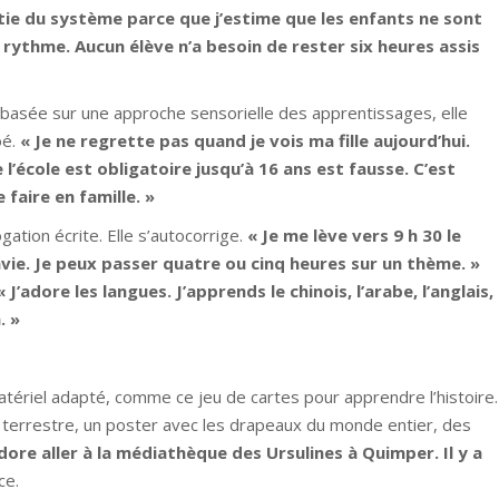
rtie du système parce que j’estime que les enfants ne sont
r rythme. Aucun élève n’a besoin de rester six heures assis
asée sur une approche sensorielle des apprentissages, elle
oé.
« Je ne regrette pas quand je vois ma fille aujourd’hui.
l’école est obligatoire jusqu’à 16 ans est fausse. C’est
e faire en famille. »
ogation écrite. Elle s’autocorrige.
« Je me lève vers 9 h 30 le
nvie. Je peux passer quatre ou cinq heures sur un thème. »
« J’adore les langues. J’apprends le chinois, l’arabe, l’anglais,
. »
atériel adapté, comme ce jeu de cartes pour apprendre l’histoire.
 terrestre, un poster avec les drapeaux du monde entier, des
adore aller à la médiathèque des Ursulines à Quimper. Il y a
ce.