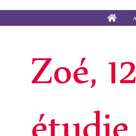
A
Zoé, 12
étudie 