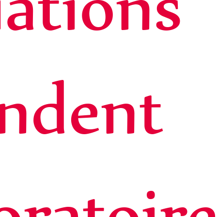
iations
ndent
ratoir