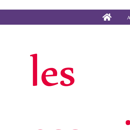
A
les