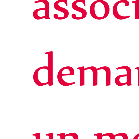
assoc
dema
un mo