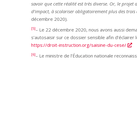
savoir que cette réalité est très diverse. Or, le proj
d’
impact,
à scolariser obligatoirement plus des trois
décembre 2020).
[5]
– Le 22 décembre 2020, nous avons aussi deman
s’autosaisir sur ce dossier sensible afin d’éclairer
https://droit-instruction.org/saisine-du-cese/
[6]
– Le ministre de l’Éducation nationale reconnais
liberté d’instruction à
domicile
[…] a vraiment un fon
qui est je pense positif […] Il fallait encadrer davantag
confiance de 2019, ndlr] […] Sur le plan des principes
bon.
»
Voir la version anglaise
en ligne
ou
en format pdf
POST PRÉCÉDENT