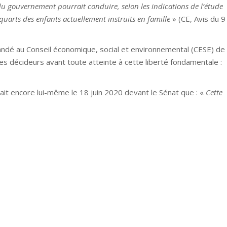
et du gouvernement pourrait conduire, selon les indications de l’étude
 quarts des enfants actuellement instruits en famille
» (CE, Avis du 9
dé au Conseil économique, social et environnemental (CESE) de
 les décideurs avant toute atteinte à cette liberté fondamentale :
sait encore lui-même le 18 juin 2020 devant le Sénat que : «
Cette
dement constitutionnel puissant et qu’on ne peut que reconnaître e
e, et c’est ce que nous avons fait [avec la loi sur l’école de la
 juridiques, il me semble qu’on est allés à un certain stade qui est le
PROCHAIN ARTICLE