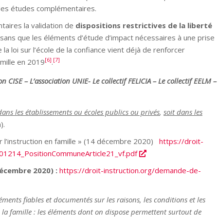
 des études complémentaires.
ires la validation de
dispositions restrictives de la liberté
 sans que les éléments d’étude d’impact nécessaires à une prise
 la loi sur l’école de la confiance vient déjà de renforcer
[6]
[7]
amille en 2019
.
ion CISE –
L’association UNIE-
Le
collectif FELICIA – L
e collectif EELM –
 dans les établissements ou écoles publics ou privés
,
soit dans les
).
er l’instruction en famille » (14 décembre 2020)
https://droit-
201214_PositionCommuneArticle21_vf.pdf
décembre 2020) :
https://droit-instruction.org/demande-de-
ments fiables et documentés sur les raisons, les conditions et les
 la famille : les éléments dont on dispose permettent surtout de