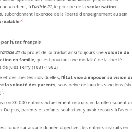
ue » retient, à l’
article 21
, le principe de la
scolarisation
s
, subordonnant l’exercice de la liberté d’enseignement au sein
[2]
pré
alable
.
par l’État français
’
article 21
du projet de loi traduit ainsi toujours une
volont
é de
ction en famille
, qui est pourtant une modalité de la liberté
s de Jules Ferry (1881-1882).
 des libertés individuelles, l
’État vise à imposer sa vision d
tre la volonté des parents,
sous peine de lourdes sanctions (six
2
)
.
n 30 000 enfants actuellement instruits en famille risquent d
. De plus, parents et enfants souhaitant y avoir recours à l’aveni
 fondé sur aucune donnée objective : les enfants instruits en