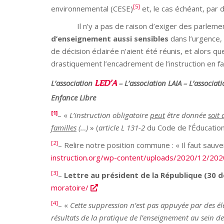
[5]
environnemental (CESE)
et, le cas échéant, par
Il n’y a pas de raison d’exiger des parlementa
d’enseignement aussi sensibles
dans l’urgence,
de décision éclairée n’aient été réunis, et alors que
drastiquement l’encadrement de l’instruction en f
LED’A
L’association
–
L’association LAIA –
L’associat
Enfance Libre
[1]
– «
L’instruction obligatoire
peut
être donnée
soit
familles
(…)
» (
article L 131-2
du Code de l’Éducation
[2]
– Relire notre position commune : « Il faut sauv
instruction.org/wp-content/uploads/2020/12/20
[3]
–
Lettre au président de la République (30 
moratoire/
[4]
– «
Cette suppression n’est pas appuyée par des élé
résultats de la pratique de l’enseignement au sein de