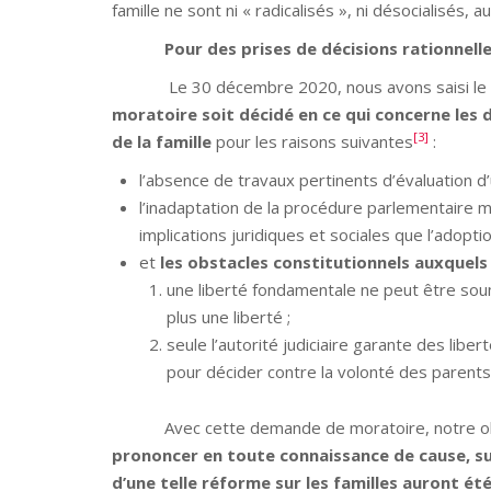
famille ne sont ni « radicalisés », ni désocialisés, a
Pour des prises de d
écisions rationnel
Le 30 décembre 2020, nous avons saisi le prés
moratoire soit dé
cid
é en ce qui concerne les d
[3]
de la famille
pour les raisons suivantes
:
l’absence de travaux pertinents d’évaluation d’
l’inadaptation de la procédure parlementaire
implications juridiques et sociales que l’adopti
et
les obstacles constitutionnels auxquel
une liberté fondamentale ne peut être soum
plus une liberté ;
seule l’autorité judiciaire garante des liber
pour décider contre la volonté des parents e
Avec cette demande de moratoire, notre obj
prononcer en toute connaissance de cause, sur 
d
’une telle réforme sur les familles auront é