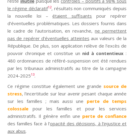
reste
inutile
puisque les
contrôles – positifs à 98% sous
12
le régime déclaratif
, résultats non communiqués depuis
la nouvelle loi –
étaient suffisants
pour repérer
d’éventuelles problématiques. Les dossiers fournis dans
le cadre de l’autorisation, en revanche,
ne permettent
pas de repérer d’éventuelles atteintes
aux valeurs de la
République. De plus, son application relève de l’excès de
pouvoir chronique et constitue un
nid à contentieux
:
480 ordonnances de référé-suspension ont été rendues
par les tribunaux administratifs au titre de la campagne
13
2024-2025
.
Ce régime constitue également une grande
source de
stress
, l’incertitude sur leur avenir pesant chaque année
sur les familles ; mais aussi une
perte de temps
colossale
pour les familles et pour les services
administratifs. Il génère enfin une
perte de confiance
des familles face à l’
opacité des décisions, à l’injustice et
aux abus
.