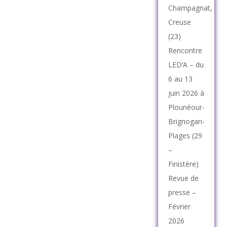
Champagnat,
Creuse
(23)
Rencontre
LED’A – du
6 au 13
juin 2026 à
Plounéour-
Brignogan-
Plages (29
–
Finistère)
Revue de
presse –
Février
2026