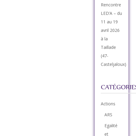
Rencontre
LED’A – du
11 au 19
avril 2026
à la
Taillade
(47-
Casteljaloux)
CATÉGORIE
Actions
ARS
Egalité
et