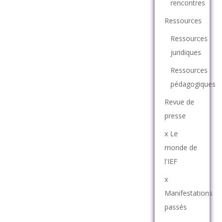
rencontres
Ressources
Ressources
juridiques
Ressources
pédagogiques
Revue de
presse
x Le
monde de
l'IEF
x
Manifestations
passés