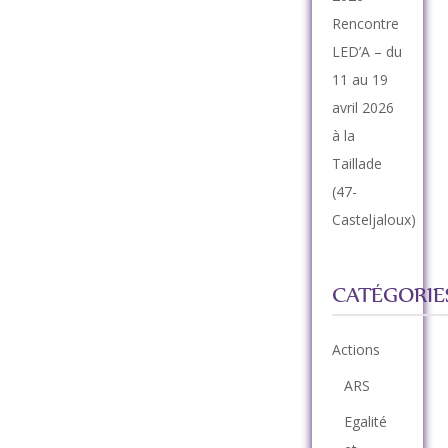
Rencontre
LED’A – du
11 au 19
avril 2026
à la
Taillade
(47-
Casteljaloux)
CATÉGORIE
Actions
ARS
Egalité