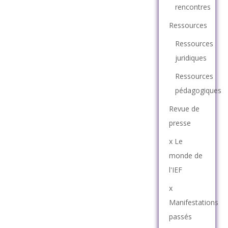
rencontres
Ressources
Ressources
juridiques
Ressources
pédagogiques
Revue de
presse
x Le
monde de
l'IEF
x
Manifestations
passés