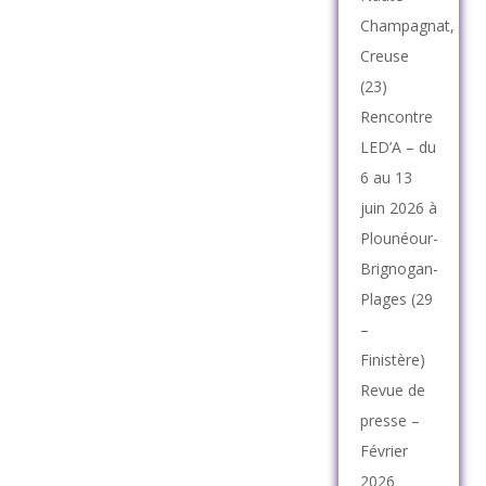
Champagnat,
Creuse
(23)
Rencontre
LED’A – du
6 au 13
juin 2026 à
Plounéour-
Brignogan-
Plages (29
–
Finistère)
Revue de
presse –
Février
2026