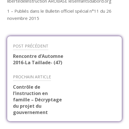
libertedelinstruction AROBASE lesenfantsdabord.org
1 – Publiés dans le Bulletin officiel spécial n°11 du 26
novembre 2015
POST PRÉCÉDENT
Navigation
Rencontre d’Automne
2016-La Taillade- (47)
de
PROCHAIN ARTICLE
l’article
Contrôle de
l’instruction en
famille – Décryptage
du projet du
gouvernement