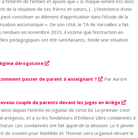
 à l’intérêt de l’enfant et ajoute que « si chaque enfant est donc
 de la situation de ses frères et sœurs, […] l’existence d’une
i peut constituer un élément d’appréciation dans l’étude de la
sation automatique ». De son côté, le TA de Versailles a fait
s rendues en novembre 2023, il estime que l’instruction en
ntrôles pédagogiques ont été satisfaisants, fonde une situation
 régime dérogatoire
: comment passer de parent à enseignant ?
Par Aurore
uveau couple de parents devant les juges en Ariège
rance depuis l’entrée en vigueur de cette loi. Le premier s’est
al ariégeois, et a vu les fondateurs d’Enfance Libre condamnés à
hacun. Les condamnés ont fait appel de la décision. Le 9 janvier
nt de soutien pour Mathilde et Thomas sera organisé devant le