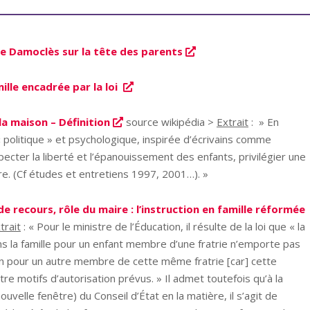
e Damoclès sur la tête des parents
mille encadrée par la loi
la maison – Définition
source wikipédia >
Extrait
: » En
« politique » et psychologique, inspirée d’écrivains comme
pecter la liberté et l’épanouissement des enfants, privilégier une
ibre. (Cf études et entretiens 1997, 2001…). »
e recours, rôle du maire : l’instruction en famille réformée
trait
: « Pour le ministre de l’Éducation, il résulte de la loi que « la
ans la famille pour un enfant membre d’une fratrie n’emporte pas
tion pour un autre membre de cette même fratrie [car] cette
re motifs d’autorisation prévus. » Il admet toutefois qu’à la
uvelle fenêtre) du Conseil d’État en la matière, il s’agit de