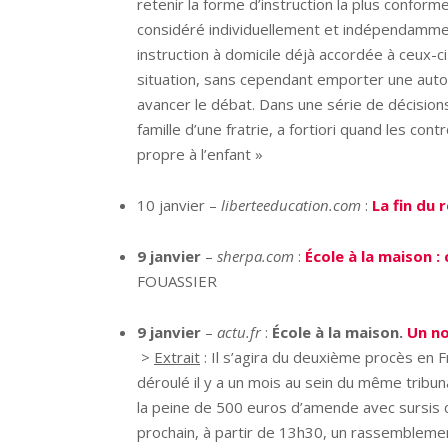
retenir la forme d’instruction la plus conforme
considéré individuellement et indépendamment
instruction à domicile déjà accordée à ceux-c
situation, sans cependant emporter une autori
avancer le débat. Dans une série de décision
famille d’une fratrie, a fortiori quand les co
propre à l’enfant »
10 janvier –
liberteeducation.com
:
La fin du
9 janvier
–
sherpa.com
:
École à la maison 
FOUASSIER
9 janvier
–
actu.fr
:
École à la maison.
Un no
>
Extrait
: Il s’agira du deuxième procès en F
déroulé il y a un mois au sein du même tribun
la peine de 500 euros d’amende avec sursis c
prochain, à partir de 13h30, un rassembleme