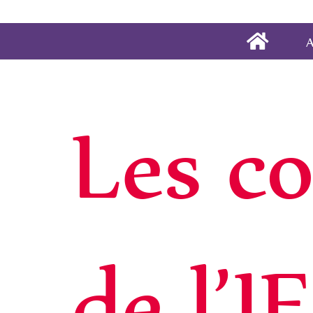
A
Les co
de l’I