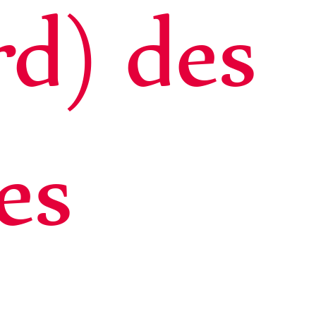
d) des
es