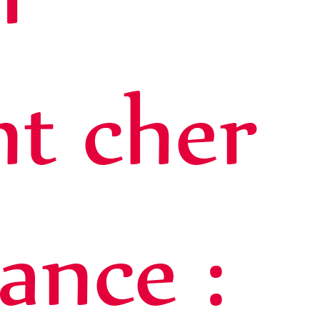
nt cher
rance :