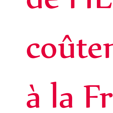
coûte
à la F