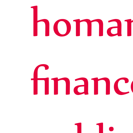
homar
financ