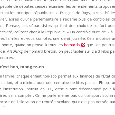
 spéciale de députés censés examiner les amendements proposé
rtant les principes républicains », François de Rugy, a recadré le
rer, après qu’une parlementaire a réclamé plus de contrôles d
e ça. Pensez, ces séparatistes qui font des choix de confort pou
ectivité, coûtent cher à la République. « Un contrôle dure de 2 à 
es familles et vous comptez une demi-journée. Cela mobilise u
le honte, quand on pense à tous les
homards
que l’on pourrai
pidé. À 80€/kg de homard breton, on peut tabler sur 2 à 3 kilos pa
nnaires.
, c’est bon, mangez-en
en famille, chaque enfant non-sco permet aux finances de l’État d
inction, et a minima pour une centaine de kilos par an. Eh oui, u
’Institution. Instruit en IEF, c’est autant d’économisé pour l
aires sans compter. On ne parle même pas du transport scolair
ore de l’allocation de rentrée scolaire qui n’est pas versée au
 effleure encore M. de Rugy et il se rendrait compte que l’IEF es
 accords de la COP21, la COVID19, et, risquerait-on, l’intérê