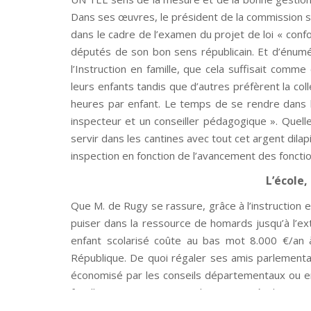
Dans ses œuvres, le président de la commission
dans le cadre de l’examen du projet de loi « confo
députés de son bon sens républicain. Et d’énumé
l’Instruction en famille, que cela suffisait comm
leurs enfants tandis que d’autres préfèrent la coll
heures par enfant. Le temps de se rendre dans l
inspecteur et un conseiller pédagogique ». Quel
servir dans les cantines avec tout cet argent dila
inspection en fonction de l’avancement des fonctio
L’école
Que M. de Rugy se rassure, grâce à l’instruction 
puiser dans la ressource de homards jusqu’à l’ext
enfant scolarisé coûte au bas mot 8.000 €/an à l
République. De quoi régaler ses amis parlement
économisé par les conseils départementaux ou enc
familles IEF. Pour peu que la question écologique
le mode d’instruction le plus en phase avec les