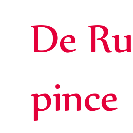
De Rug
pince 