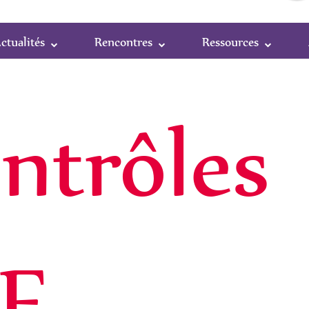
ctualités
Rencontres
Ressources
ntrôles
EF