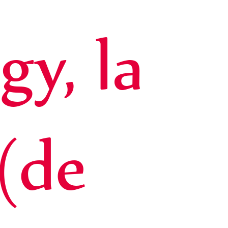
y, la
(de